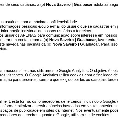
es de seus usuários, a (o)
Nova Saveiro | Guaibacar
adota as segui
eus usuários com a máxima confidencialidade.
informações pessoais e/ou o e-mail do usuário que se cadastrar e
formação individual de nossos usuários a terceiros.
ssos usuários APENAS para comunicação sobre interesse em nossos 
entrar em contato com a (o)
Nova Saveiro | Guaibacar
, favor entra
este navega nas páginas da (o)
Nova Saveiro | Guaibacar
. Para iss
iço.
 nossos sites, nós utilizamos o Google Analytics. O objetivo é obter
os visitantes. O Google Analytics utiliza cookies com a finalidade de
formação para terceiros, sempre que exigido por lei, ou caso tais te
line. Desta forma, os fornecedores de terceiros, incluindo o Google
informar, otimizar e servir anúncios baseados em visitas anteriores 
espaços de publicidade em sites da Internet. Nós eventualmente pod
ornecedores de terceiros, quanto o Google, utilizam-se de cookies.