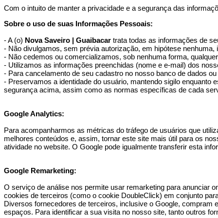
Com o intuito de manter a privacidade e a segurança das informaçõ
Sobre o uso de suas Informações Pessoais:
- A (o)
Nova Saveiro | Guaibacar
trata todas as informações de s
- Não divulgamos, sem prévia autorização, em hipótese nenhuma, 
- Não cedemos ou comercializamos, sob nenhuma forma, qualquer in
- Utilizamos as informações preenchidas (nome e e-mail) dos no
- Para cancelamento de seu cadastro no nosso banco de dados ou 
- Preservamos a identidade do usuário, mantendo sigilo enquanto 
segurança acima, assim como as normas específicas de cada serv
Google Analytics:
Para acompanharmos as métricas do tráfego de usuários que utilizam
melhores conteúdos e, assim, tornar este site mais útil para os noss
atividade no website. O Google pode igualmente transferir esta in
Google Remarketing:
O serviço de análise nos permite usar remarketing para anunciar on
cookies de terceiros (como o cookie DoubleClick) em conjunto para 
Diversos fornecedores de terceiros, inclusive o Google, compram 
espaços. Para identificar a sua visita no nosso site, tanto outros f